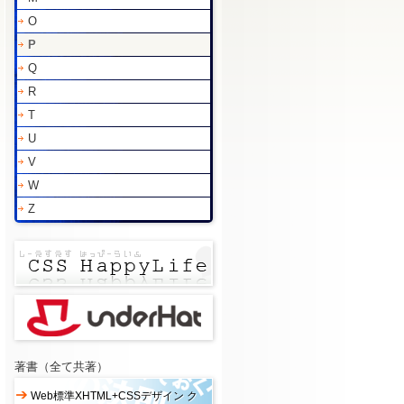
O
P
Q
R
T
U
V
W
Z
著書（全て共著）
Web標準XHTML+CSSデザイン ク