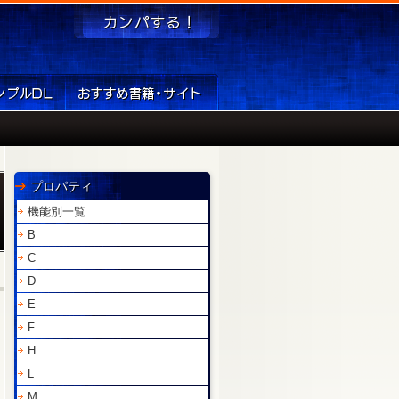
プロパティ
機能別一覧
B
C
D
E
F
H
L
M