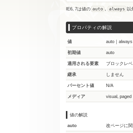
IE6, 7は値の
auto
,
always
以
プロパティの解説
値
auto｜always｜
初期値
auto
適用される要素
ブロックレベ
継承
しません
パーセント値
N/A
メディア
visual, paged
値の解説
auto
改ページに関