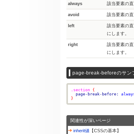
always
該当要素の直
avoid
該当要素の直
left
該当要素の直
にします。
right
該当要素の直
にします。
page-break-beforeのサ
.section
{
page-break-before:
alway
}
関連性が深いページ
inherit値
【CSSの基本】