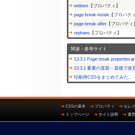
widows
【プロパティ】
page-break-inside
【プロパテ
page-break-after
【プロパティ
orphans
【プロパティ】
関連・参考サイト
13.3.1 Page break properties
13.3.1 要素の直前・直後で
印刷用CSSをまとめてみた。 - 
CSSの基本
プロパティ
セレ
トップページ
サイト説明
運