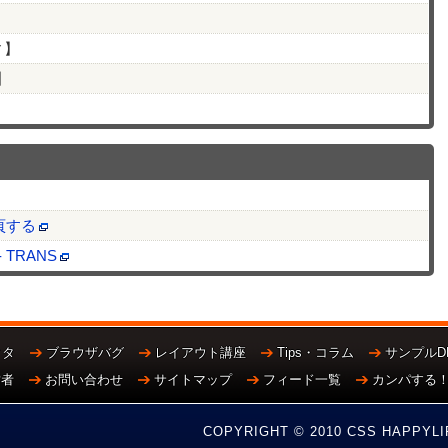
ィ】
】
改頁する
TRANS
クタ
ブラウザバグ
レイアウト講座
Tips・コラム
サンプルD
営者
お問い合わせ
サイトマップ
フィード一覧
カンパする
COPYRIGHT © 2010 CSS HAPPYLI