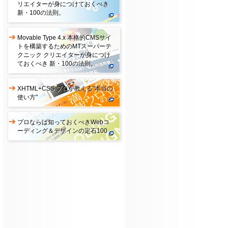
リエイターが身につけておくべき
新・100の法則。
Movable Type 4.x 本格的CMSサイ
トを構築するためのMTスーパーテ
クニック クリエイターが身につけ
ておくべき 新・100の法則。
XHTML+CSS プロが教える"本当の
使い方"
プロならば知っておくべきWebコ
ーディング＆デザインの定石100