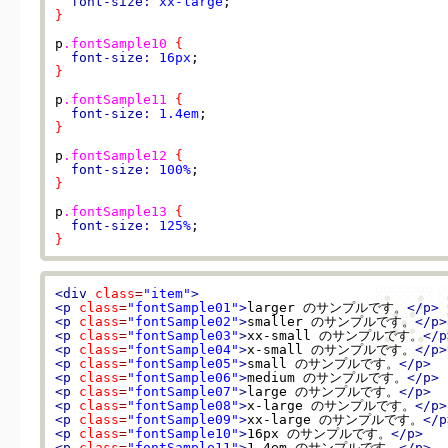
font-size:
xx-large
}
p
.fontSample10
{
font-size:
16px
}
p
.fontSample11
{
font-size:
1.4em
}
p
.fontSample12
{
font-size:
100%
}
p
.fontSample13
{
font-size:
125%
}
<div
class
=
"item"
>
<p
class
=
"fontSample01"
>
larger のサンプルです。
</p>
<p
class
=
"fontSample02"
>
smaller のサンプルです。
</p>
<p
class
=
"fontSample03"
>
xx-small のサンプルです。
</p
<p
class
=
"fontSample04"
>
x-small のサンプルです。
</p>
<p
class
=
"fontSample05"
>
small のサンプルです。
</p>
<p
class
=
"fontSample06"
>
medium のサンプルです。
</p>
<p
class
=
"fontSample07"
>
large のサンプルです。
</p>
<p
class
=
"fontSample08"
>
x-large のサンプルです。
</p>
<p
class
=
"fontSample09"
>
xx-large のサンプルです。
</p
<p
class
=
"fontSample10"
>
16px のサンプルです。
</p>
<p
class
=
"fontSample11"
>
1.4em のサンプルです。
</p>