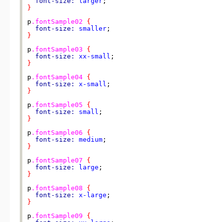
font-size:
larger
}
p
.fontSample02
{
font-size:
smaller
}
p
.fontSample03
{
font-size:
xx-small
}
p
.fontSample04
{
font-size:
x-small
}
p
.fontSample05
{
font-size:
small
}
p
.fontSample06
{
font-size:
medium
}
p
.fontSample07
{
font-size:
large
}
p
.fontSample08
{
font-size:
x-large
}
p
.fontSample09
{