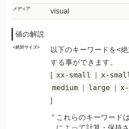
メディア
visual
値の解説
<絶対サイズ>
以下のキーワードを<絶
する事ができます。
xx-small
x-smal
[
｜
medium
large
x-
｜
｜
]
これらのキーワードは
によって計算・保持