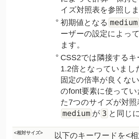
イズ対照表を参照し
medium
初期値となる
ーザーの設定によっ
ます。
CSS2では隣接する
1.2倍となっていました
固定の倍率が良くないと
のfont要素に使ってい
た7つのサイズが対照
medium
3
が
と同じ
<相対サイズ>
以下のキーワードを<相