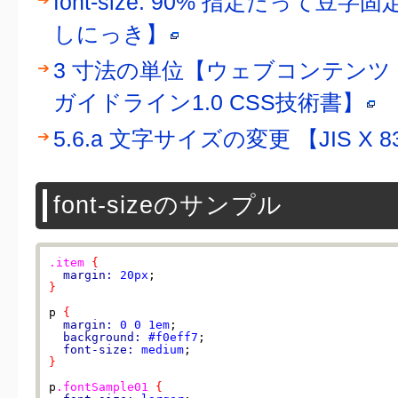
font-size: 90% 指定だって
しにっき】
3 寸法の単位【ウェブコンテン
ガイドライン1.0 CSS技術書】
5.6.a 文字サイズの変更 【JIS X 83
font-sizeのサンプル
.item
{
margin:
20px
}
p 
{
margin:
0
0
1em
;

background:
#f0eff7
;

font-size:
medium
}
p
.fontSample01
{