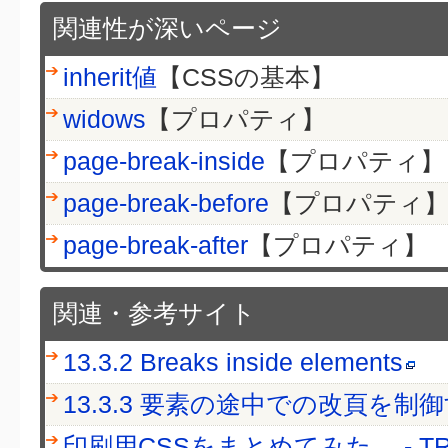
関連性が深いページ
inherit値
【CSSの基本】
widows
【プロパティ】
page-break-inside
【プロパティ】
page-break-before
【プロパティ
page-break-after
【プロパティ】
関連・参考サイト
13.3.2 Breaks inside elements
13.3.3 要素の途中での改頁を制
印刷用CSSをまとめてみた。 - TR