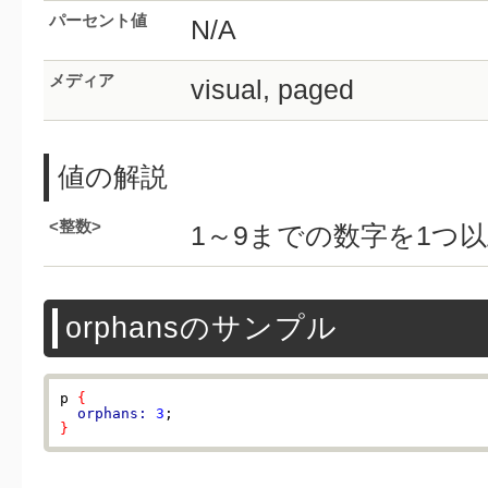
パーセント値
N/A
メディア
visual, paged
値の解説
<整数>
1～9までの数字を1つ
orphansのサンプル
p 
{
orphans:
3
}