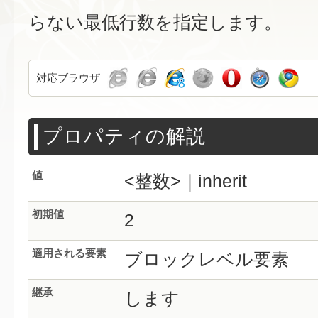
らない最低行数を指定します。
対応ブラウザ
プロパティの解説
値
<整数>｜inherit
初期値
2
適用される要素
ブロックレベル要素
継承
します