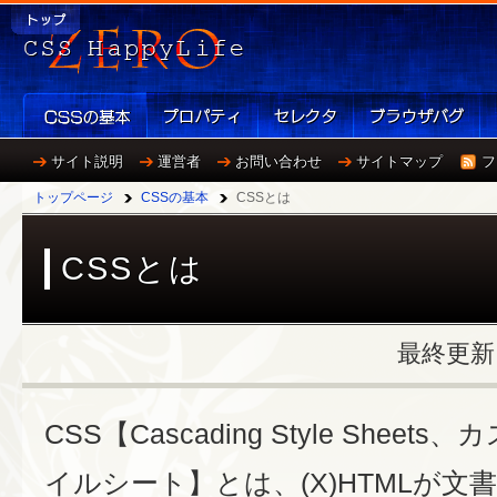
サイト説明
運営者
お問い合わせ
サイトマップ
フ
トップページ
CSSの基本
CSSとは
CSSとは
最終更新：2
CSS【Cascading Style Shee
イルシート】とは、(X)HTMLが