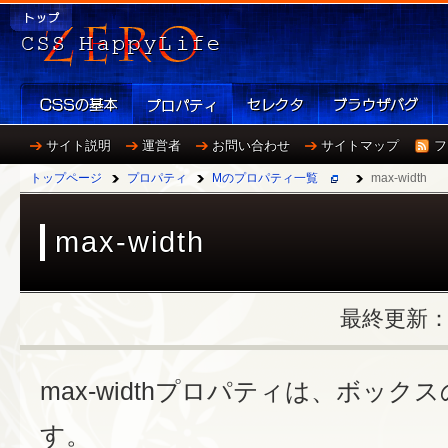
サイト説明
運営者
お問い合わせ
サイトマップ
フ
トップページ
プロパティ
Mのプロパティ一覧
max-width
max-width
最終更新：20
max-widthプロパティは、ボッ
す。