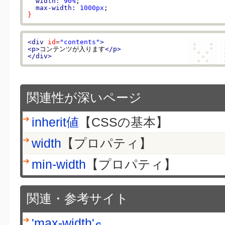
width:
90%
;

max-width:
1000px
}
<div
id
=
"contents"
>
<p>
コンテンツが入ります
</p>
</div>
関連性が深いページ
inherit値
【CSSの基本】
width
【プロパティ】
min-width
【プロパティ】
関連・参考サイト
'max-width'