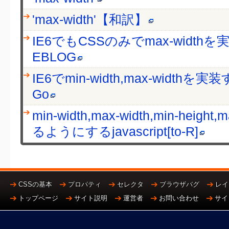
'max-width'【和訳】
IE6でもCSSのみでmax-widthを実
EBLOG
IE6でmin-width,max-widthを実装
Go
min-width,max-width,min-heigh
るようにするjavascript[to-R]
CSSの基本
プロパティ
セレクタ
ブラウザバグ
レイ
トップページ
サイト説明
運営者
お問い合わせ
サイ