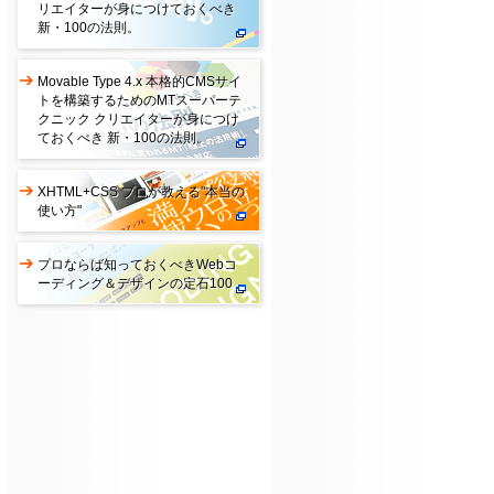
リエイターが身につけておくべき
新・100の法則。
Movable Type 4.x 本格的CMSサイ
トを構築するためのMTスーパーテ
クニック クリエイターが身につけ
ておくべき 新・100の法則。
XHTML+CSS プロが教える"本当の
使い方"
プロならば知っておくべきWebコ
ーディング＆デザインの定石100