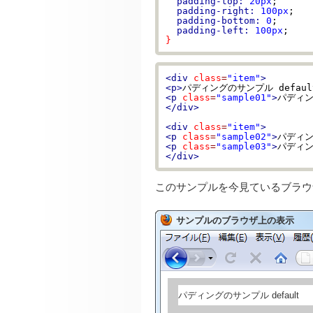
padding-top:
20px
;

padding-right:
100px
;

padding-bottom:
0
;

padding-left:
100px
}
<div
class
=
"item"
>
<p>
パディングのサンプル defaul
<p
class
=
"sample01"
>
パディン
</div>
<div
class
=
"item"
>
<p
class
=
"sample02"
>
パディン
<p
class
=
"sample03"
>
パディン
</div>
このサンプルを今見ているブラウ
サンプルのブラウザ上の表示
パディングのサンプル default