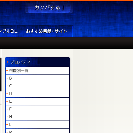
プロパティ
機能別一覧
B
C
D
E
F
H
L
M