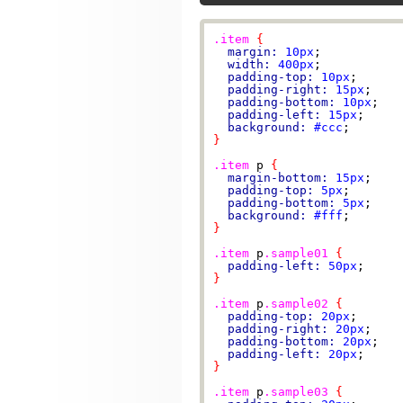
.item
{
margin:
10px
;

width:
400px
;

padding-top:
10px
;

padding-right:
15px
;

padding-bottom:
10px
;

padding-left:
15px
;

background:
#ccc
}
.item
 p 
{
margin-bottom:
15px
;

padding-top:
5px
;

padding-bottom:
5px
;

background:
#fff
}
.item
 p
.sample01
{
padding-left:
50px
}
.item
 p
.sample02
{
padding-top:
20px
;

padding-right:
20px
;

padding-bottom:
20px
;

padding-left:
20px
}
.item
 p
.sample03
{