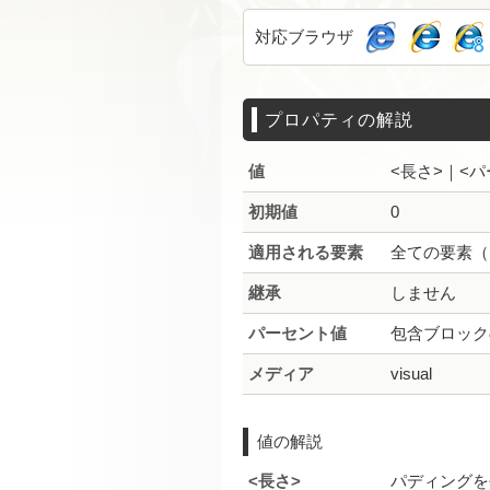
対応ブラウザ
プロパティの解説
値
<長さ>｜<パー
初期値
0
適用される要素
全ての要素（
継承
しません
パーセント値
包含ブロック
メディア
visual
値の解説
<長さ>
パディングを