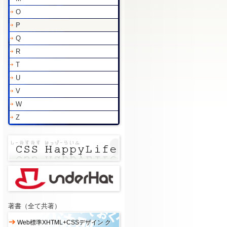
O
P
Q
R
T
U
V
W
Z
著書（全て共著）
Web標準XHTML+CSSデザイン ク