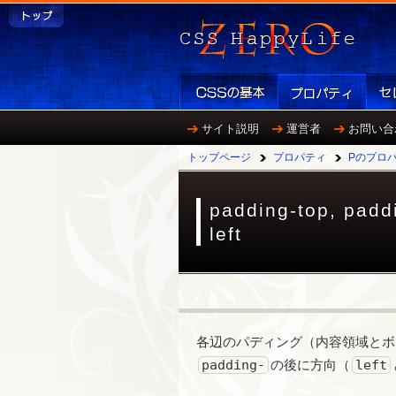
サイト説明
運営者
お問い合
トップページ
プロパティ
Pのプロ
padding-top, padd
left
各辺のパディング（内容領域とボ
padding-
の後に方向（
left