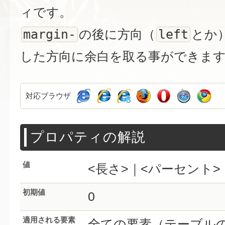
ィです。
margin-
left
の後に方向（
とか
した方向に余白を取る事ができま
対応ブラウザ
プロパティの解説
値
<長さ>｜<パーセント>｜<au
初期値
0
適用される要素
全ての要素（テーブル