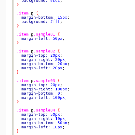
background:
#ccc
}
.item
 p 
{
margin-bottom:
15px
;

background:
#fff
}
.item
 p
.sample01
{
margin-left:
50px
}
.item
 p
.sample02
{
margin-top:
20px
;

margin-right:
20px
;

margin-bottom:
20px
;

margin-left:
20px
}
.item
 p
.sample03
{
margin-top:
20px
;

margin-right:
100px
;

margin-bottom:
0
;

margin-left:
100px
}
.item
 p
.sample04
{
margin-top:
50px
;

margin-right:
10px
;

margin-bottom:
50px
;

margin-left:
10px
}