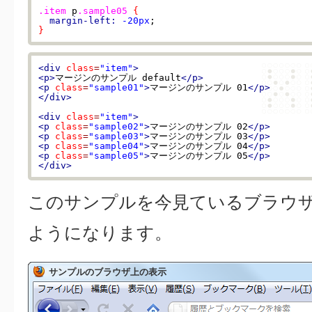
.item
 p
.sample05
{
margin-left:
-20px
}
<div
class
=
"item"
>
<p>
マージンのサンプル default
</p>
<p
class
=
"sample01"
>
マージンのサンプル 01
</p>
</div>
<div
class
=
"item"
>
<p
class
=
"sample02"
>
マージンのサンプル 02
</p>
<p
class
=
"sample03"
>
マージンのサンプル 03
</p>
<p
class
=
"sample04"
>
マージンのサンプル 04
</p>
<p
class
=
"sample05"
>
マージンのサンプル 05
</p>
</div>
このサンプルを今見ているブラウ
ようになります。
サンプルのブラウザ上の表示